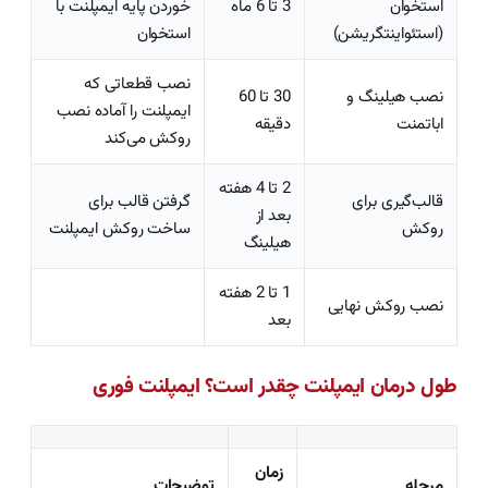
استخوان
3 تا 6 ماه
خوردن پایه ایمپلنت با
(استئواینتگریشن)
استخوان
نصب قطعاتی که
نصب هیلینگ و
30 تا 60
ایمپلنت را آماده نصب
اباتمنت
دقیقه
روکش می‌کند
2 تا 4 هفته
قالب‌گیری برای
گرفتن قالب برای
بعد از
روکش
ساخت روکش ایمپلنت
هیلینگ
1 تا 2 هفته
نصب روکش نهایی
بعد
طول درمان ایمپلنت چقدر است؟ ایمپلنت فوری
زمان
مرحله
توضیحات