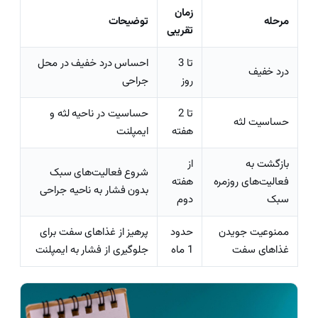
زمان
مرحله
توضیحات
تقریبی
تا 3
احساس درد خفیف در محل
درد خفیف
روز
جراحی
تا 2
حساسیت در ناحیه لثه و
حساسیت لثه
هفته
ایمپلنت
بازگشت به
از
شروع فعالیت‌های سبک
فعالیت‌های روزمره
هفته
بدون فشار به ناحیه جراحی
سبک
دوم
ممنوعیت جویدن
حدود
پرهیز از غذاهای سفت برای
غذاهای سفت
1 ماه
جلوگیری از فشار به ایمپلنت